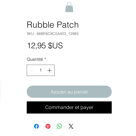
Rubble Patch
SKU : 66BF6C8C5A403_12983
Prix
12,95 $US
Quantité
*
Ajouter au panier
Commander et payer