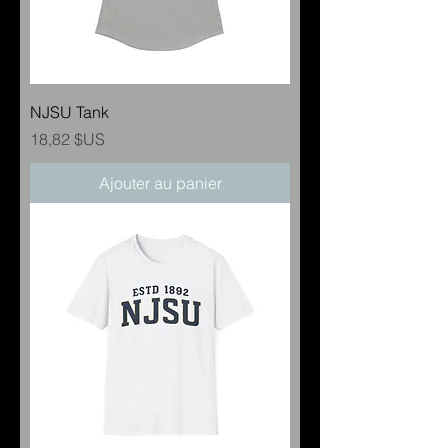
NJSU Tank
Prix
18,82 $US
Ajouter au panier