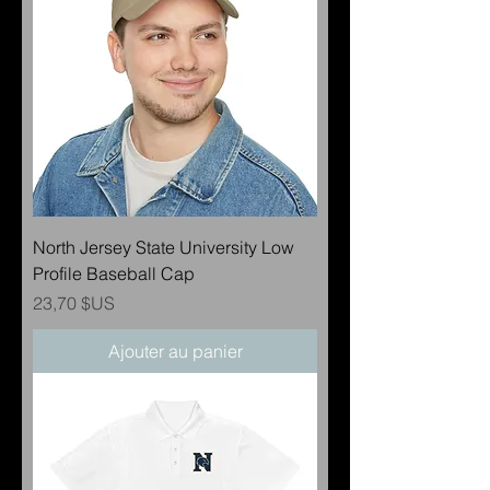
North Jersey State University Low
Profile Baseball Cap
Prix
23,70 $US
Ajouter au panier