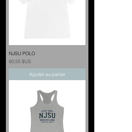
NJSU POLO
Prix
60,55 $US
Ajouter au panier