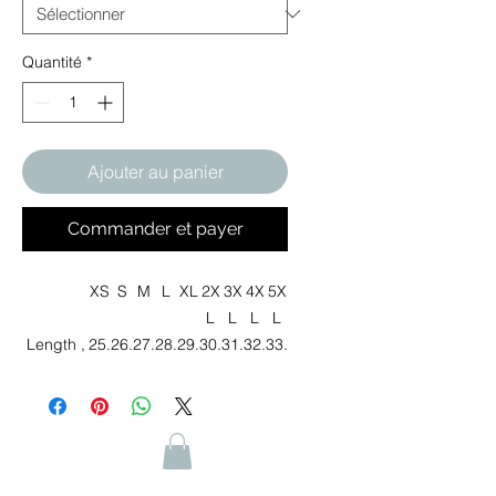
Quantité
*
Ajouter au panier
Commander et payer
XS
S
M
L
XL
2X
3X
4X
5X
L
L
L
L
Length ,
25.
26.
27.
28.
29.
30.
31.
32.
33.
in
59
57
56
54
53
51
50
01
70
Width , in
21.
22.
23.
24.
25.
26.
27.
28.
29.
26
24
23
21
20
18
17
15
53
Sleeve
24.
25.
26.
27.
28.
29.
29.
30.
31.
length ,
80
59
38
36
35
13
92
63
89