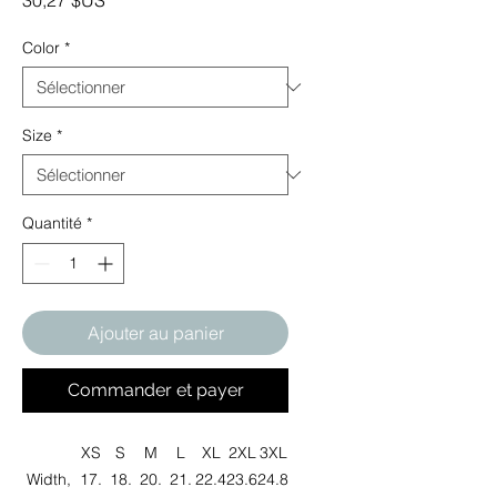
30,27 $US
Color
*
Size
*
Quantité
*
Ajouter au panier
Commander et payer
XS
S
M
L
XL
2XL
3XL
Width,
17.
18.
20.
21.
22.4
23.6
24.8