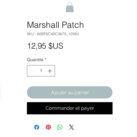
Marshall Patch
SKU : 66BF6C48C3679_12983
Prix
12,95 $US
Quantité
*
Ajouter au panier
Commander et payer