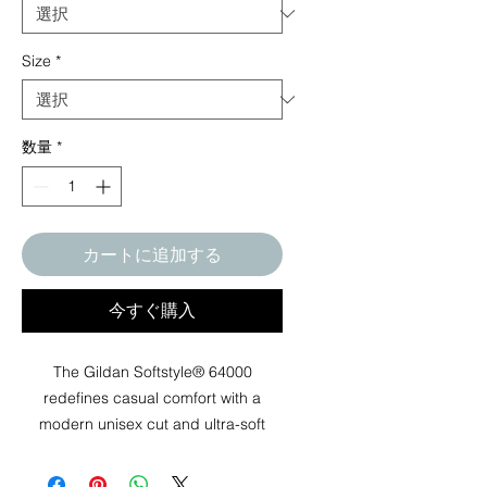
Size
*
数量
*
カートに追加する
今すぐ購入
The Gildan Softstyle® 64000
redefines casual comfort with a
modern unisex cut and ultra-soft
materials. Solid colors are 100%
cotton, while heathers and sport grey