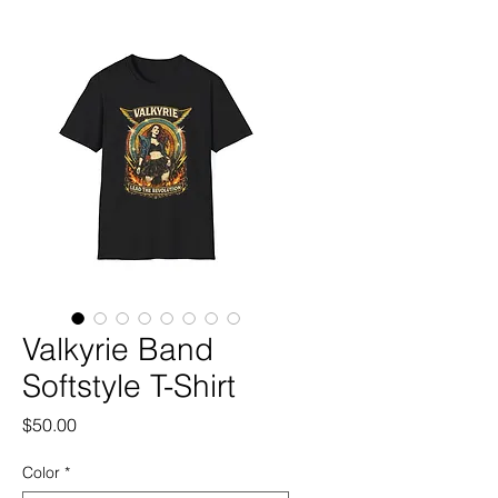
Valkyrie Band
Softstyle T-Shirt
価
$50.00
格
Color
*