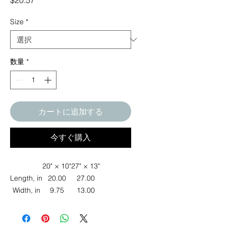
$20.57
格
Size
*
数量
*
カートに追加する
今すぐ購入
20" × 10"
27" × 13"
Length, in
20.00
27.00
Width, in
9.75
13.00
Elevate your pet's style with this