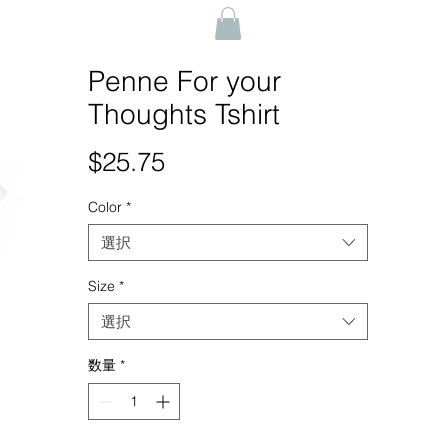
Penne For your
Thoughts Tshirt
$25.75
価
格
Color
*
選択
Size
*
選択
数量
*