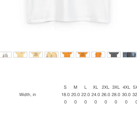
S
M
L
XL
2XL
3XL
4XL
5
Width, in
18.0
20.0
22.0
24.0
26.0
28.0
30.0
32
0
0
0
0
0
0
0
Length, in
28.0
29.0
30.0
31.0
32.0
33.0
34.0
35
0
0
0
0
0
0
0
Sleeve length (from center
15.1
16.5
18.0
19.5
21.0
22.4
23.7
25
back), in
0
0
0
0
0
0
0