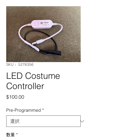
SKU： 5276356
LED Costume
Controller
価
$100.00
格
Pre-Programmed
*
数量
*