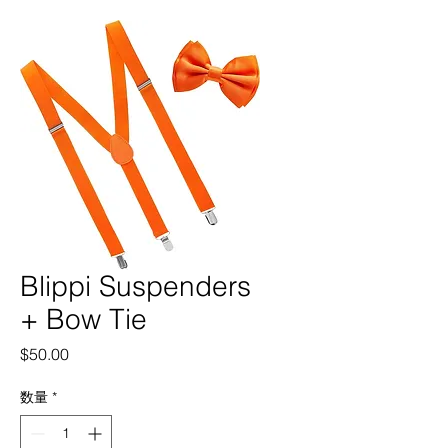
Blippi Suspenders
+ Bow Tie
価
$50.00
格
数量
*