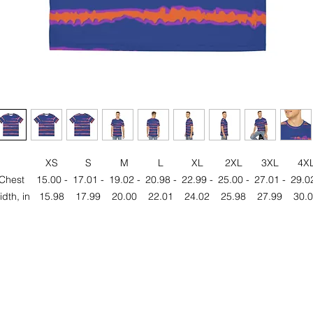
XS
S
M
L
XL
2XL
3XL
4X
Chest
15.00 -
17.01 -
19.02 -
20.98 -
22.99 -
25.00 -
27.01 -
29.02
idth, in
15.98
17.99
20.00
22.01
24.02
25.98
27.99
30.
ngth, in
27.01
27.99
29.02
30.00
30.98
32.01
32.99
34.
Sleeve
8.82
9.29
9.69
10.12
10.51
10.91
11.18
11.
ngth, in